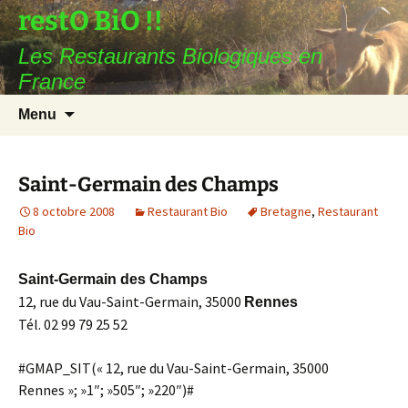
restO BiO !!
Les Restaurants Biologiques en
France
Aller
Recherc
Menu
au
contenu
Saint-Germain des Champs
8 octobre 2008
Restaurant Bio
Bretagne
,
Restaurant
Bio
Saint-Germain des Champs
12, rue du Vau-Saint-Germain, 35000
Rennes
Tél. 02 99 79 25 52
#GMAP_SIT(« 12, rue du Vau-Saint-Germain, 35000
Rennes »; »1″; »505″; »220″)#