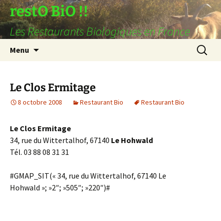
restO BiO !!
Les Restaurants Biologiques en France
Aller
Recherc
Menu
au
contenu
Le Clos Ermitage
8 octobre 2008
Restaurant Bio
Restaurant Bio
Le Clos Ermitage
34, rue du Wittertalhof, 67140
Le Hohwald
Tél. 03 88 08 31 31
#GMAP_SIT(« 34, rue du Wittertalhof, 67140 Le
Hohwald »; »2″; »505″; »220″)#